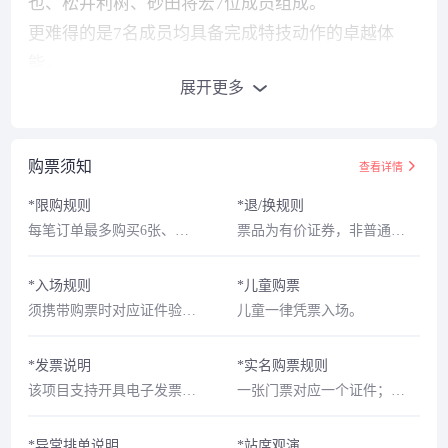
也、松井利树、砂田将宏7位成员组成。
优先抢好票 就上纷玩岛
更难得的是7名成员均具备完成特技动作的卓越体
演出取消通知
能。
请填写手机号
展开更多
以真实的音乐和现场表演不断扩大活动范围的实力派
组合。
立足日本并着眼于海外发展的"世界标准"男团。
请输入验证码
获取验证码
购票须知
查看详情
我知道了
2021年/2023年/2024年成功举办日本全国巡回演出。
*限购规则
*退/换规则
每笔订单最多购买6张、每个账号最多购买6张。
票品为有价证券，非普通商品，其背后承载的文化服务具有时效性，稀缺性等特征，不支持退换。
我知道了
(6s)
2024年首次日本武道馆公演门票开售1分钟即告售
取消
确定
罄。
*入场规则
*儿童购票
2025年成功举办首次ARENA级别大型演唱会。
须携带购票时对应证件验证入场。
儿童一律凭票入场。
【关于IMPACT巡演】
*发票说明
*实名购票规则
该项目支持开具电子发票，请您在演出开始后1个月内通过【APP—我的订单—订单详情页】提交发票申请。
一张门票对应一个证件；证件支持：身份证/台湾居民来往大陆通行证/港澳居民来往内地通行证/护照。
BALLISTIK BOYZ的首次亚洲巡回演出。
作为全新挑战，本次巡演将以契合BALLISTIK BOYZ
*异常排单说明
*站席观演