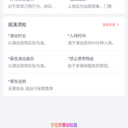
第二章开篇的"IMPACT"（冲击）为概念展开演出。
对于异常订购行为，纷玩岛有权在订单成立或者生效之后取消相应订单。异常订购行为包括但不限于以下情形:(1)通过同一ID订购超出限购张数的订单。(2)经合理判断认为非真实消费者的下单行为，包括但不限于通过批量相同或虚构的支付账号、收货地址(包括下单时填写及最终实际收货地址)、收件人、电话号码订购超出限购张数的订单。
入场后为站席观看，门票无对应座位。
观演须知
查看详情
*演出时长
*入场时间
以演出现场实际为准。
请于演出前约60分钟入场。
*最低演出曲目
*禁止携带物品
以演出现场实际为准。
由于安保和版权的原因，大多数演出、展览及比赛场所禁止携带食品、饮料、专业摄录设备、打火机等物品，请您注意现场工作人员和广播的提示，予以配合。
*寄存说明
无寄存处,请自行保管携带物品，谨防贵重物品丢失。