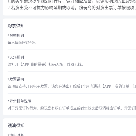
1.购买前请您提前规划好行程，做好相应准备，以免影响您的正常观
2.若演出受不可抗力影响延期或取消，纷玩岛将对演出票订单按照
购票须知
*限购规则
每人每场限购6张。
*入场规则
须打开【APP-我的票夹】扫码入场，截图无效。
*发票说明
该项目支持开具电子发票，请您在演出开始后1个月内通过【APP—我的订单—
*异常排单说明
观演须知
*演出时长