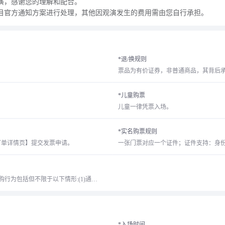
演，感谢您的理解和配合。
项目官方通知方案进行处理，其他因观演发生的费用需由您自行承担。
优先抢好票 就上纷玩岛
*退/换规则
票品为有价证券，非普通商品，其背后
演出取消通知
请填写手机号
*儿童购票
儿童一律凭票入场。
请输入验证码
获取验证码
我知道了
*实名购票规则
订单详情页】提交发票申请。
一张门票对应一个证件；证件支持：身份
我知道了
(6s)
取消
确定
对于异常订购行为，纷玩岛有权在订单成立或者生效之后取消相应订单。异常订购行为包括但不限于以下情形:(1)通过同一ID订购超出限购张数的订单。(2)经合理判断认为非真实消费者的下单行为，包括但不限于通过批量相同或虚构的支付账号、收货地址(包括下单时填写及最终实际收货地址)、收件人、电话号码订购超出限购张数的订单。
*入场时间