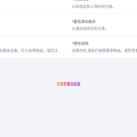
以现场实际入场时间为准。
*最低演出曲目
以演出现场实际为准。
*寄存说明
由于安保和版权的原因，大多数演出、展览及比赛场所禁止携带食品、饮料、专业摄录设备、打火机等物品，请您注意现场工作人员和广播的提示，予以配合。
无寄存处,请自行保管携带物品，谨防贵