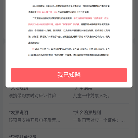
优先抢好票 就上纷玩岛
演出取消通知
请填写手机号
展开更多
请输入验证码
获取验证码
购票须知
查看详情
我知道了
*限购规则
*退/换规则
每笔订单最多购买4张、每个账号最多购买4张。
票品为有价证券，非普通商品，其背后承载的文化服务具有时效性，稀缺性等特征，支持有条件退。
我已知晓
取消
确定
*入场规则
*儿童购票
须携带购票时对应证件验证入场。
儿童一律凭票入场。
*发票说明
*实名购票规则
该项目支持开具电子发票，请您在演出开始后1个月内通过【APP—我的订单—订单详情页】提交发票申请。
一张门票对应一个证件；证件支持：身份证/台湾居民来往大陆通行证/港澳居民来往内地通行证/护照。
*异常排单说明