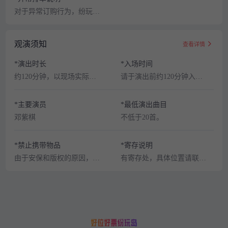
对于异常订购行为，纷玩岛有权在订单成立或者生效之后取消相应订单。异常订购行为包括但不限于以下情形:(1)通过同一ID订购超出限购张数的订单。(2)经合理判断认为非真实消费者的下单行为，包括但不限于通过批量相同或虚构的支付账号、收货地址(包括下单时填写及最终实际收货地址)、收件人、电话号码订购超出限购张数的订单。
观演须知
查看详情
*演出时长
*入场时间
约120分钟，以现场实际为准。
请于演出前约120分钟入场。
*主要演员
*最低演出曲目
邓紫棋
不低于20首。
*禁止携带物品
*寄存说明
由于安保和版权的原因，大多数演出、展览及比赛场所禁止携带食品、饮料、专业摄录设备、打火机等物品，请您注意现场工作人员和广播的提示，予以配合。
有寄存处，具体位置请联系现场工作人员。